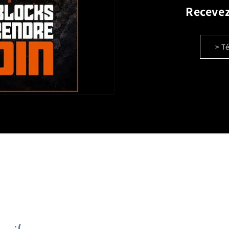
Recevez
> T