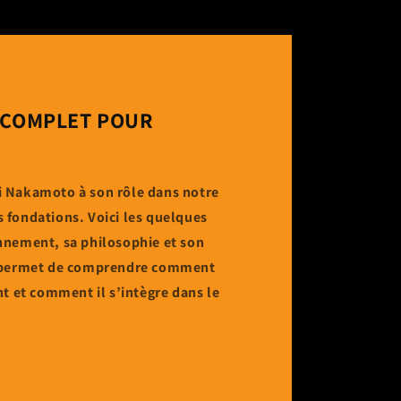
E COMPLET POUR
i Nakamoto à son rôle dans notre
 fondations. Voici les quelques
nnement, sa philosophie et son
in permet de comprendre comment
nt et comment il s’intègre dans le