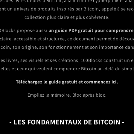
ec des livres dédiés à Bitcoin, à la mémoire cypherpunk et à l
ent un univers de produits inspirés par Bitcoin, appelé à se re
collection plus claire et plus cohérente.
100Blocks propose aussi
un guide PDF gratuit pour comprendre
claire, accessible et structurée, ce document permet de découv
itcoin, son origine, son fonctionnement et son importance dan
 ses livres, ses visuels et ses créations, 100Blocks construit u
elles et ceux qui veulent comprendre Bitcoin au-delà du simpl
Téléchargez le guide gratuit et commencez ici.
Empilez la mémoire. Bloc après bloc.
- LES FONDAMENTAUX DE BITCOIN -