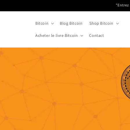
et
"Entrez
passer
au
contenu
Bitcoin
Blog Bitcoin
Shop Bitcoin
Acheter le livre Bitcoin
Contact