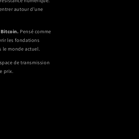
a résistance numérique.
centrer autour d’une
 Bitcoin.
Pensé comme
rir les fondations
s le monde actuel.
n espace de transmission
e prix.