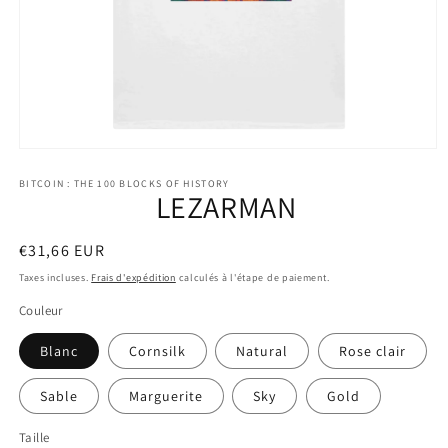
Ouvrir
le
média
BITCOIN : THE 100 BLOCKS OF HISTORY
LEZARMAN
1
dans
une
fenêtre
Prix
€31,66 EUR
modale
habituel
Taxes incluses.
Frais d'expédition
calculés à l'étape de paiement.
Couleur
Blanc
Cornsilk
Natural
Rose clair
Sable
Marguerite
Sky
Gold
Taille