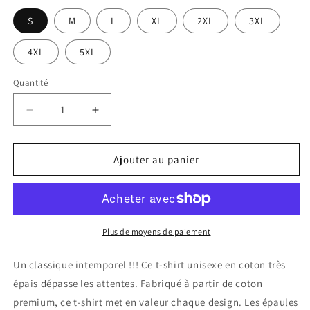
S
M
L
XL
2XL
3XL
4XL
5XL
Quantité
Réduire
Augmenter
la
la
quantité
quantité
de
de
Ajouter au panier
LEZARMAN
LEZARMAN
Plus de moyens de paiement
Un classique intemporel !!! Ce t-shirt unisexe en coton très
épais dépasse les attentes. Fabriqué à partir de coton
premium, ce t-shirt met en valeur chaque design. Les épaules